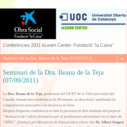
Conferències 2011 eLearn Center- Fundació "la Caixa"
▼
Seminari de la Dra. Ileana de la Teja
(07/09/2011)
La
Dra. Ileana de la Teja
, professora del LICEF de la Télé-université del
Canadà, donarà una conferència de 60 minuts, on descriurà i analitzarà les
competències associades a la docència en línia.
Després d'aquesta conferència es farà la p
resentació dels resultats del projecte
“Avaluació de l’oferta formativa per al professorat universitari en el marc de
l’EEES”
, finançat pel Ministerio de Educación a càrrec del
Dr
.
Albert Sangrà
,